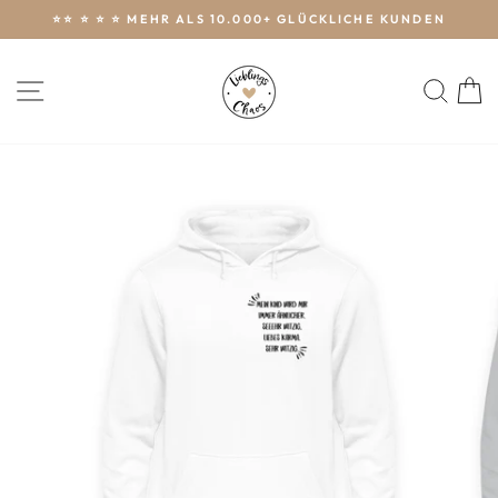
Direkt
⭐️⭐️ ⭐️ ⭐️ ⭐️ MEHR ALS 10.000+ GLÜCKLICHE KUNDEN
zum
Pause
Inhalt
Diashow
SEITENNAVIGATION
SUC
E