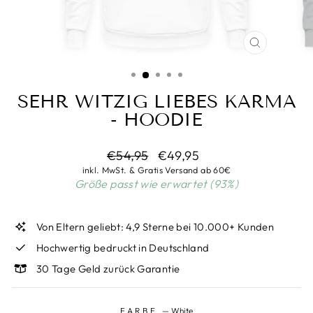
SCHLIESSEN
ESC)
SEHR WITZIG LIEBES KARMA
- HOODIE
Normaler
Sonderpreis
€54,95
€49,95
Preis
inkl. MwSt. & Gratis Versand ab 60€
Größe passt wie erwartet (93%)
Von Eltern geliebt: 4,9 Sterne bei 10.000+ Kunden
Hochwertig bedruckt in Deutschland
30 Tage Geld zurück Garantie
FARBE
—
White