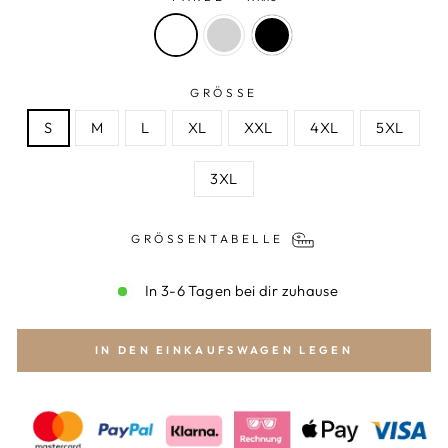
GRÖSSE
S
M
L
XL
XXL
4XL
5XL
3XL
GRÖSSENTABELLE
In 3-6 Tagen bei dir zuhause
IN DEN EINKAUFSWAGEN LEGEN