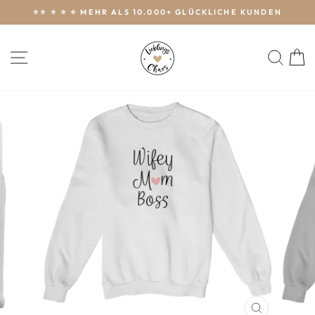
Direkt
⭐️⭐️ ⭐️ ⭐️ ⭐️ MEHR ALS 10.000+ GLÜCKLICHE KUNDEN
zum
Pause
Inhalt
Diashow
SEITENNAVIGATION
SUC
E