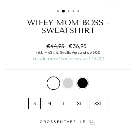
SCHLIESSEN
ESC)
WIFEY MOM BOSS -
SWEATSHIRT
Normaler
Sonderpreis
€44,95
€36,95
Preis
inkl. MwSt. & Gratis Versand ab 60€
Größe passt wie erwartet (93%)
FARBE
—
white
GRÖSSE
S
M
L
XL
XXL
GRÖSSENTABELLE